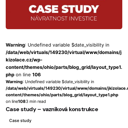
Posted by
Jakub Hlaváč
Warning
: Undefined variable $date_visibility in
/data/web/virtuals/149230/virtual/www/domains/j
kizolace.cz/wp-
content/themes/ohio/parts/blog_grid/layout_type1.
php
on line
106
Warning
: Undefined variable $date_visibility in
/data/web/virtuals/149230/virtual/www/domains/jkizolace
content/themes/ohio/parts/blog_grid/layout_type1.php
on line
108
3 min read
Case study – vazníková konstrukce
Case study