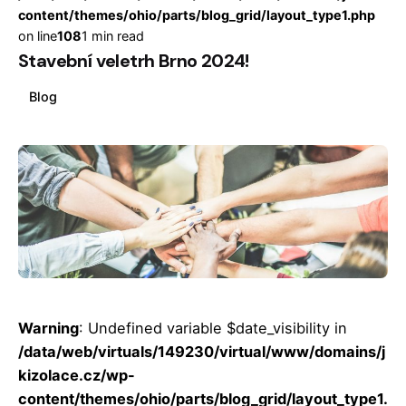
content/themes/ohio/parts/blog_grid/layout_type1.php
on line
108
1 min read
Stavební veletrh Brno 2024!
Blog
Posted by
Jakub Hlaváč
Warning
: Undefined variable $date_visibility in
/data/web/virtuals/149230/virtual/www/domains/j
kizolace.cz/wp-
content/themes/ohio/parts/blog_grid/layout_type1.