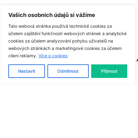
Warning
: Undefined variable $date_visibility in
Vašich osobních údajů si vážíme
/data/web/virtuals/149230/virtual/www/domains/j
Tato webová stránka používá technické cookies za
kizolace.cz/wp-
účelem zajištění funkčnosti webových stránek a analytické
content/themes/ohio/parts/blog_grid/layout_type1.
cookies za účelem analyzování pohybu uživatelů na
php
on line
106
webových stránkách a marketingové cookies za účelem
Warning
: Undefined variable $date_visibility in
cílení reklamy.
Více o cookies
/data/web/virtuals/149230/virtual/www/domains/jkizolace
content/themes/ohio/parts/blog_grid/layout_type1.php
Nastavit
Odmítnout
Přijmout
on line
108
4 min read
VÝVOJ NEZASTAVÍŠ
Blog