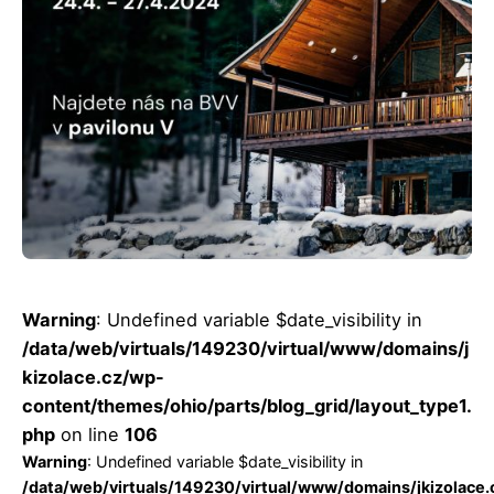
Posted by
Jakub Hlaváč
Warning
: Undefined variable $date_visibility in
/data/web/virtuals/149230/virtual/www/domains/j
kizolace.cz/wp-
content/themes/ohio/parts/blog_grid/layout_type1.
php
on line
106
Warning
: Undefined variable $date_visibility in
/data/web/virtuals/149230/virtual/www/domains/jkizolace